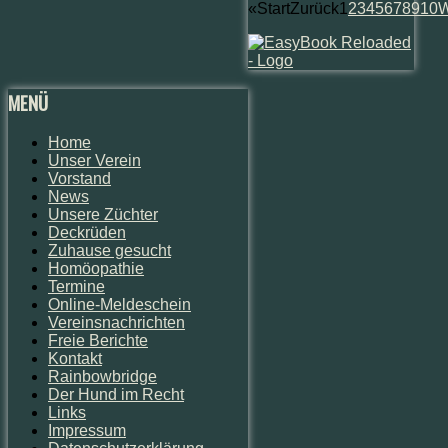
«
Start
Zurück
1
2
3
4
5
6
7
8
9
10
W
MENÜ
Home
Unser Verein
Vorstand
News
Unsere Züchter
Deckrüden
Zuhause gesucht
Homöopathie
Termine
Online-Meldeschein
Vereinsnachrichten
Freie Berichte
Kontakt
Rainbowbridge
Der Hund im Recht
Links
Impressum