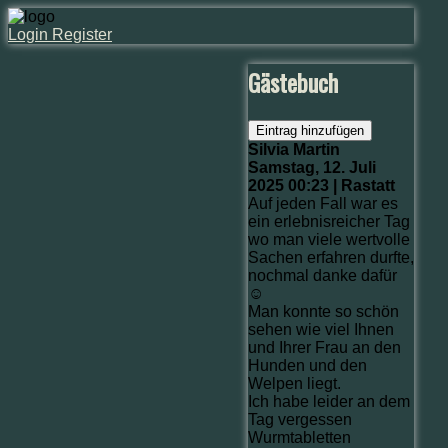
Login
Register
Gästebuch
Eintrag hinzufügen
Silvia Martin
Samstag, 12. Juli
2025 00:23 | Rastatt
Auf jeden Fall war es
ein erlebnisreicher Tag
wo man viele wertvolle
Sachen erfahren durfte,
nochmal danke dafür
☺️
Man konnte so schön
sehen wie viel Ihnen
und Ihrer Frau an den
Hunden und den
Welpen liegt.
Ich habe leider an dem
Tag vergessen
Wurmtabletten