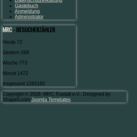
Datenschutzerklärung
Gästebuch
Anmeldung
Administrator
MRC
- BESUCHERZÄHLER
Heute
72
Gestern
269
Woche
773
Monat
1472
Insgesamt
1265182
Copyright © 2026. MRC Rastatt e.V.. Designed by
Shape5.com
Joomla Templates